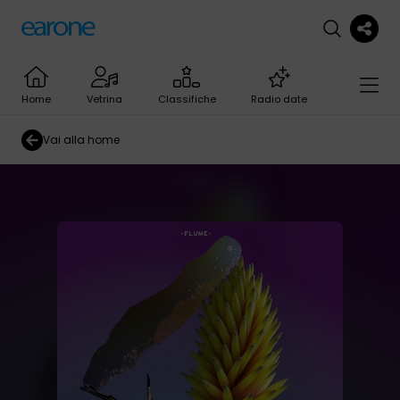
Home
Vetrina
Classifiche
Radio date
Vai alla home