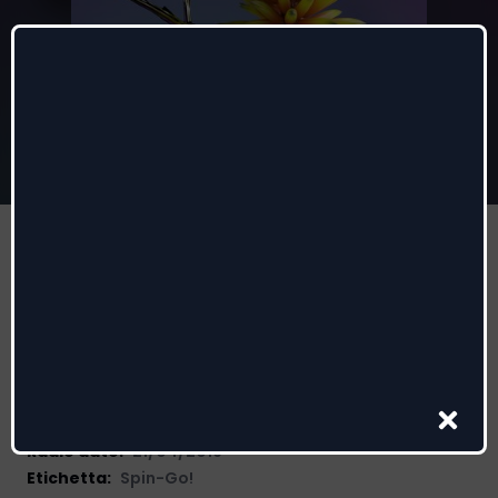
Say It (feat. Tove Lo)
Flume
,
Tove Lo
Autori
:
Daniel Johns, Ebba Nilsson, Harley Streten, Julian
Hamilton, Tove Lo
Radio date:
21/04/2016
Etichetta
:
Spin-Go!