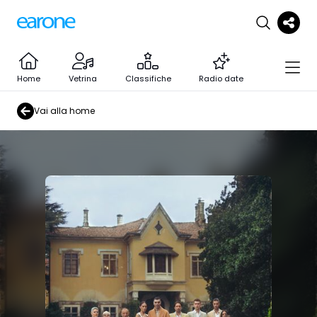
Home
Vetrina
Classifiche
Radio date
Vai alla home