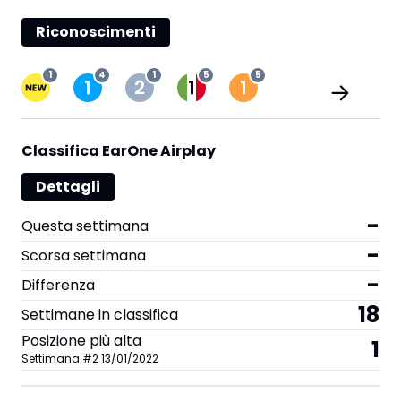
Riconoscimenti
1
4
1
5
5
Classifica EarOne Airplay
Dettagli
-
Questa settimana
-
Scorsa settimana
-
Differenza
18
Settimane in classifica
Posizione più alta
1
Settimana
#
2
13/01/2022