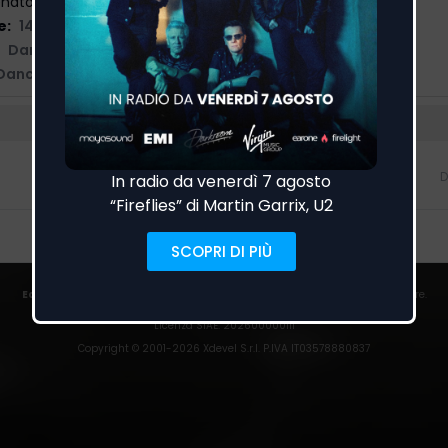
nato Sperduti
e:
14/06/2019
Dance Tunes
,
Sony
Dance
D
o
EarOne
rileva i passaggi in onda su centinaia di emittenti italiane ed estere.
Trust
|
Privacy Policy
|
Cookies
|
Preferenze Cookies
Licenza SIAE
: 202600000111
Copyright © 2001-
2026
Xdevel S.r.l. P.IVA IT03578880837