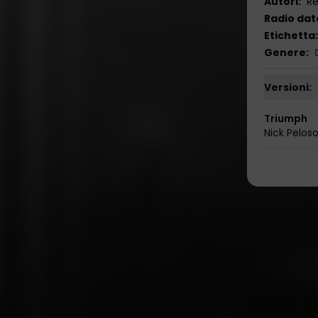
Autori
:
Re
Radio dat
Etichetta
:
Genere
:
Versioni:
Triumph
Nick Pelos