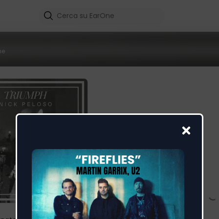
me
Triumph
Nick Peloso