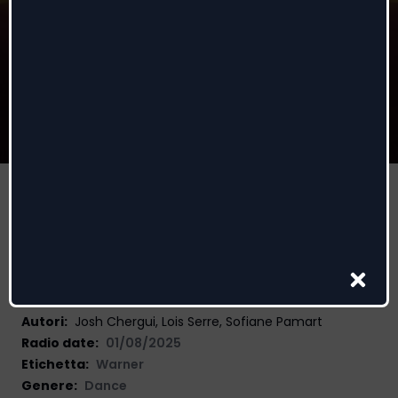
Oro (feat. Sofiane Pamart)
Trinix
,
Sofiane Pamart
Autori
:
Josh Chergui, Lois Serre, Sofiane Pamart
Radio date:
01/08/2025
Etichetta
:
Warner
Genere:
Dance