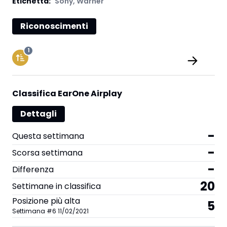
Etichetta
:
Sony
,
Warner
Riconoscimenti
1
Classifica EarOne Airplay
Dettagli
-
Questa settimana
-
Scorsa settimana
-
Differenza
20
Settimane in classifica
Posizione più alta
5
Settimana
#
6
11/02/2021