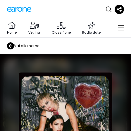
Home
Vetrina
Classifiche
Radio date
Vai alla home