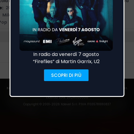
cola Marotta, Ilenya Smedile, Andrea Biviano, Camilla Guarrera
e:
20/10/2025
Milano Lab
Pop
e
EarOne
rileva i passaggi in onda su centinaia di emittenti italiane ed estere.
Trust
|
Privacy Policy
|
Cookies
|
Preferenze Cookies
Licenza SIAE
: 202600000111
Copyright © 2001-
2026
Xdevel S.r.l. P.IVA IT03578880837