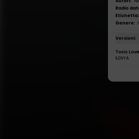
Autori
:
Ni
Radio dat
Etichetta
:
Genere
:
Versioni:
Toxic Lov
ILENYA