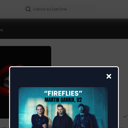
me
Toxic Love
ILENYA