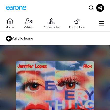
Home
Vetrina
Classifiche
Radio date
Vai alla home