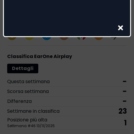
Genere:
Pop
Riconoscimenti
1
2
1
1
1
1
Classifica EarOne Airplay
Dettagli
-
Questa settimana
-
Scorsa settimana
-
Differenza
23
Settimane in classifica
Posizione più alta
1
Settimana
#
46
13/11/2025