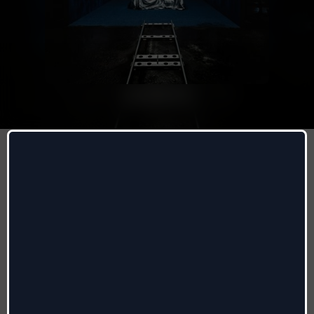
BRUTTA STORIA
Emma
,
Juli
Autori
:
Emma Marrone, Federico Olivieri, Paolo
Antonacci, Julien Boverod
Radio date:
03/10/2025
Etichetta
:
Island