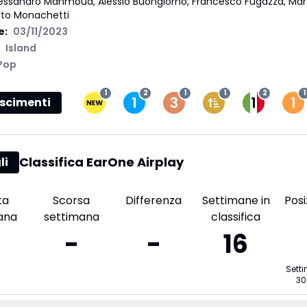
essandro Mahmoud, Alessio Buongiorno, Francesco Fugazza, Marcel
rto Monachetti
e:
03/11/2023
Island
Pop
1
2
1
1
2
1
scimenti
Classifica EarOne Airplay
li
ta
Scorsa
Differenza
Settimane in
Posi
ana
settimana
classifica
-
-
16
Sett
30