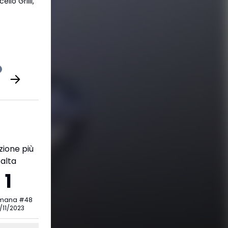
lo Grilli,
zione più
alta
1
imana
#
48
/11/2023