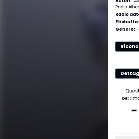
Autori
:
Al
Paolo Albe
Radio dat
Etichetta
:
Genere
:
Ricono
Dettag
Ques
settim
-