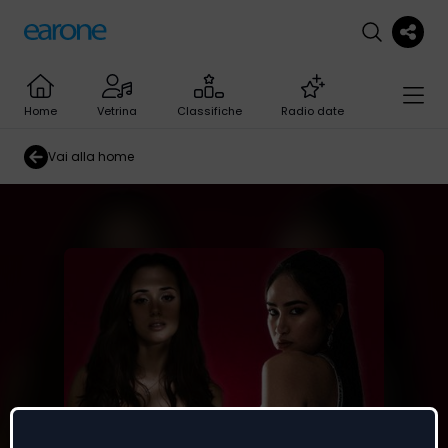
Home
Vetrina
Classifiche
Radio date
Vai alla home