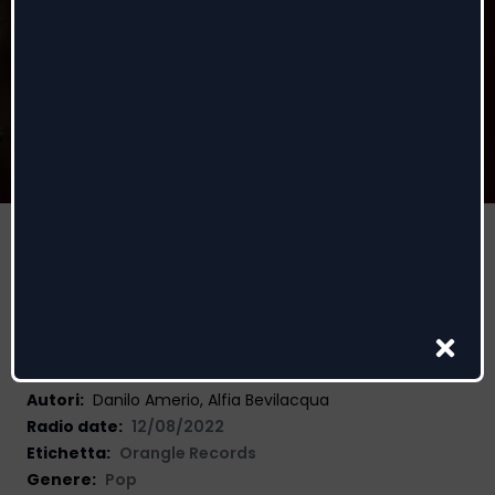
I just told you no
Carola
,
Camille Cabaltera
Autori
:
Danilo Amerio, Alfia Bevilacqua
Radio date:
12/08/2022
Etichetta
:
Orangle Records
Genere:
Pop