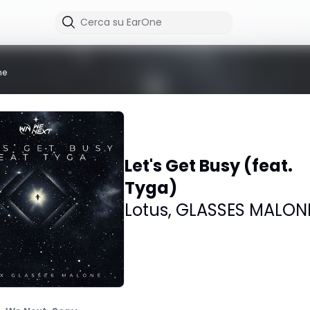
me
Let's Get Busy (feat.
Tyga)
Lotus
,
GLASSES MALON