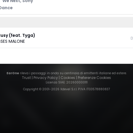
We Next
,
Sony
Dance
Busy (feat. Tyga)
D
SSES MALONE
EarOne
rileva i passaggi in onda su centinaia di emittenti italiane ed estere.
Trust
|
Privacy Policy
|
Cookies
|
Preferenze Cookies
Licenza SIAE
: 202600000111
Copyright © 2001-
2026
Xdevel S.r.l. P.IVA IT03578880837