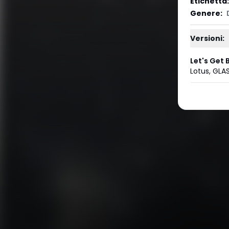
Etichetta
:
Genere
:
Versioni:
Let's Get 
Lotus
,
GLA