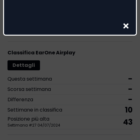
Riconoscimenti
1
1
Classifica EarOne Airplay
Dettagli
-
Questa settimana
-
Scorsa settimana
-
Differenza
10
Settimane in classifica
Posizione più alta
43
Settimana
#
27
04/07/2024