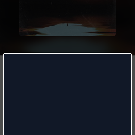
Fino All'Alba
Capo Plaza
Autori
:
Luca D'Orso, Jacopo Ettorre
Radio date:
21/06/2024
Etichetta
:
Warner
Genere:
Urban