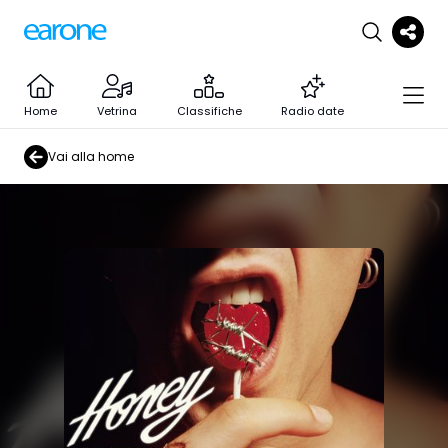
Home
Vetrina
Classifiche
Radio date
Vai alla home