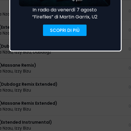
D
a Nzau
,
Izzy Bizu
(Extended)
D
a Nzau
,
Izzy Bizu
(Dubdogz Remix)
D
a Nzau
,
Izzy Bizu
,
Dubdogz
(Massane Remix)
D
a Nzau
,
Izzy Bizu
(Dubdogz Remix Extended)
D
a Nzau
,
Izzy Bizu
(Massane Remix Extended)
D
a Nzau
,
Izzy Bizu
Extended Instrumental)
D
a Nzau
,
Izzy Bizu