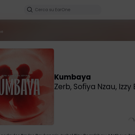
me
Kumbaya
Zerb
,
Sofiya Nzau
,
Izzy 