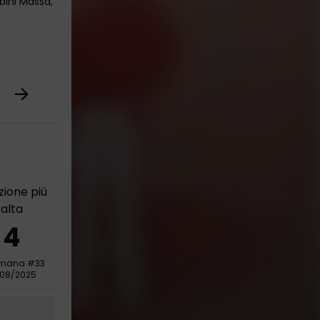
bini Massa,
zione più
alta
4
imana
#
33
/08/2025