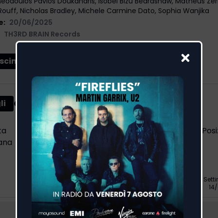
eodoulos Pavlos Doukanaris, Isobel Bizu Beardshaw, Matheus Zer
ouff, Nicholas Bradley, Michele Carmine Dato, Sophia Wanjika
e:
20/06/2025
TH3RD BRAIN Records
2
11
2
11
4
scimenti
Classifica EarOne Airplay
li
ta
Scorsa
Differenza
Settimane in
Posi
ana
settimana
classifica
-
-
19
Sett
14