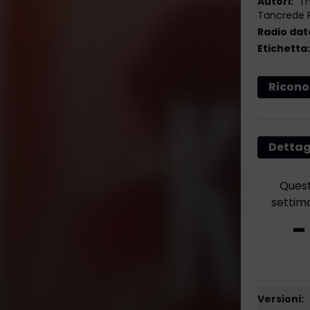
Autori
:
Th
Tancrede R
Radio dat
Etichetta
:
Ricono
Dettag
Ques
settim
-
Versioni: