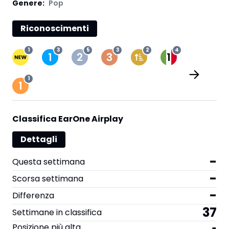
Genere:
Pop
Riconoscimenti
1
3
5
3
2
4
1
Classifica EarOne Airplay
Dettagli
-
Questa settimana
-
Scorsa settimana
-
Differenza
37
Settimane in classifica
Posizione più alta