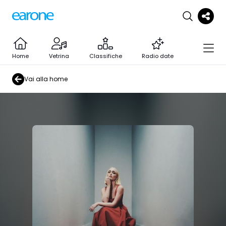
Home
Vetrina
Classifiche
Radio date
Vai alla home