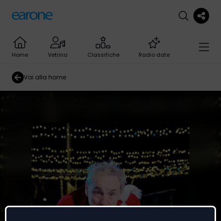
Home
Vetrina
Classifiche
Radio date
Vai alla home