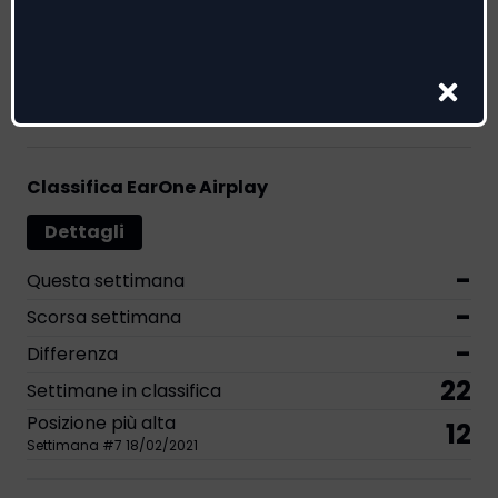
Riconoscimenti
4
3
1
5
Classifica EarOne Airplay
Dettagli
-
Questa settimana
-
Scorsa settimana
-
Differenza
22
Settimane in classifica
Posizione più alta
12
Settimana
#
7
18/02/2021