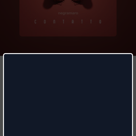
La cura del tempo
Negramaro
Autori
:
Giuliano Sangiorgi
Radio date:
22/01/2021
Etichetta
:
Sugar Music
Genere:
Pop