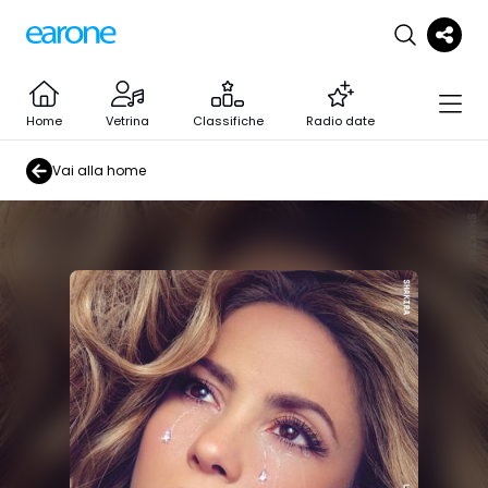
Home
Vetrina
Classifiche
Radio date
Vai alla home