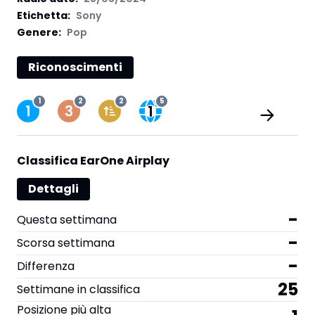
Etichetta
:
Sony
Genere:
Pop
Riconoscimenti
1
2
2
5
Classifica EarOne Airplay
Dettagli
-
Questa settimana
-
Scorsa settimana
-
Differenza
25
Settimane in classifica
Posizione più alta