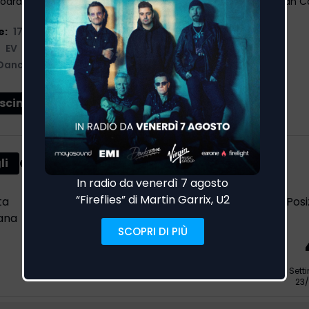
oardo Cremona, Fabio Rovazzi, Alessandro La Cava, Robyx, Ian Co
e:
17/05/2024
EV
Dance
3
1
scimenti
Classifica EarOne Airplay
li
ta
Scorsa
Differenza
Settimane in
Posi
ana
settimana
classifica
-
-
9
Sett
23