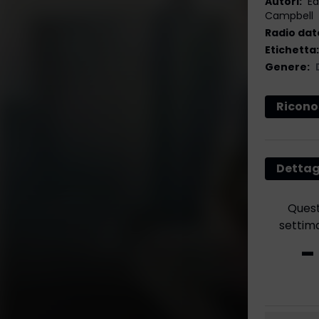
Autori
:
Ed
Campbell
Radio dat
Etichetta
:
Genere
:
Ricono
Dettag
Ques
settim
-