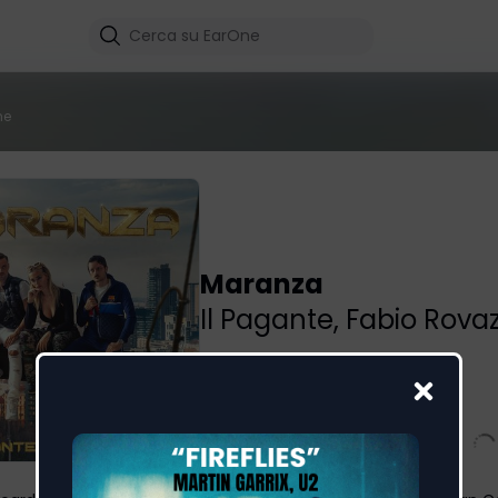
me
Maranza
Il Pagante
,
Fabio Rovaz