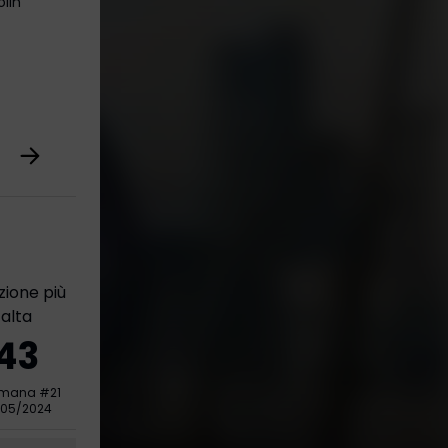
lin
zione più
alta
43
imana
#
21
/05/2024