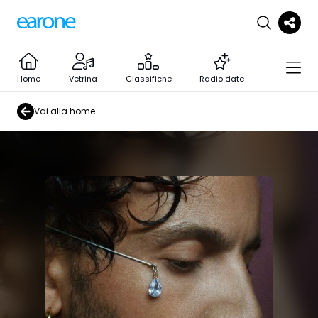
Home
Vetrina
Classifiche
Radio date
Vai alla home