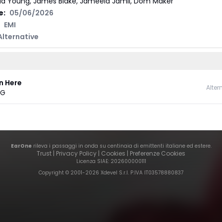
la Young, James Blake, Jameela Jamil, Dom Maker
e:
05/06/2026
EMI
Alternative
n Here
Alter
NG
EarOne
rileva i passaggi in onda su centinaia di emittenti italiane ed estere.
Trust
|
Privacy Policy
|
Cookies
|
Preferenze Cookies
Licenza SIAE
: 202600000111
Copyright © 2001-
2026
Xdevel S.r.l. P.IVA IT03578880837