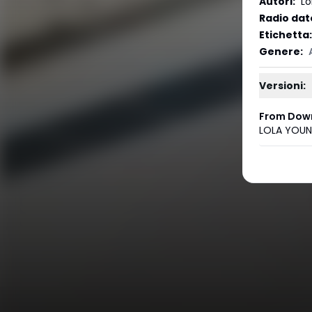
Autori
:
Lo
Radio dat
Etichetta
:
Genere
:
Versioni:
From Dow
LOLA YOU