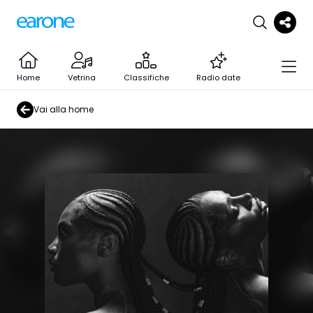
Home
Vetrina
Classifiche
Radio date
Vai alla home