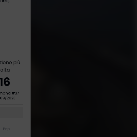
elli,
zione più
alta
16
imana
#
37
/09/2023
Pop