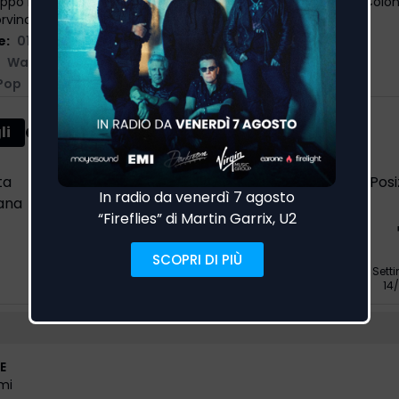
lippo Maria Fanti, Giacomo Pasutto, Giulio Nenna, Giuseppe Colonn
rvino, Mirko Martorana, Umberto Odoguardi
e:
01/09/2023
Warner
,
Island
Pop
Classifica EarOne Airplay
li
ta
Scorsa
Differenza
Settimane in
Posi
ana
settimana
classifica
-
-
19
Sett
14
E
mi