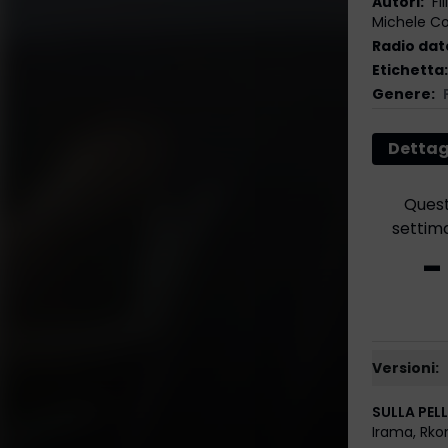
Autori
:
Fi
Michele Co
Radio dat
Etichetta
:
Genere
:
Dettag
Ques
settim
-
Versioni:
SULLA PELL
Irama
,
Rko