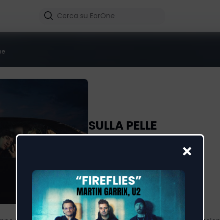
me
SULLA PELLE
Irama
,
Rkomi