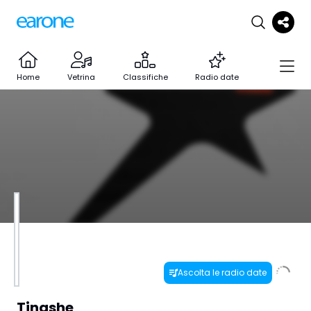
Home
Vetrina
Classifiche
Radio date
Ascolta le radio date
Tinashe