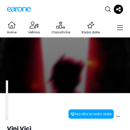
Home
Vetrina
Classifiche
Radio date
Ascolta le radio date
Vini Vici