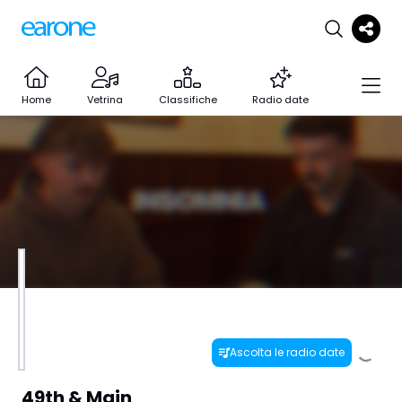
Home
Vetrina
Classifiche
Radio date
Ascolta le radio date
49th & Main