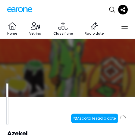
Home
Vetrina
Classifiche
Radio date
Ascolta le radio date
Azekel