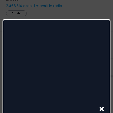
2.466.514
ascolti mensili in radio
Artista
Feed
Radio date
Riconoscimenti
Menzioni
Feed