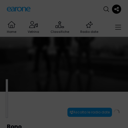
Home
Vetrina
Classifiche
Radio date
Ascolta le radio date
Bono