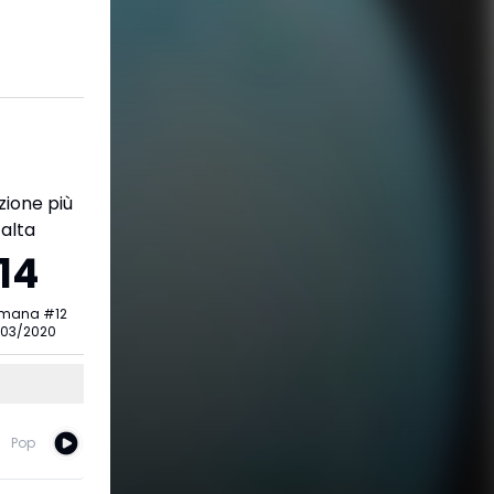
zione più
alta
14
imana
#
12
/03/2020
Pop