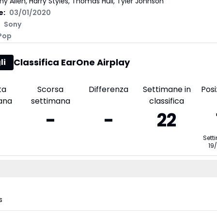
y Allen, Harry Styles, Thomas Hull, Tyler Johnson
e:
03/01/2020
Sony
Pop
Classifica EarOne Airplay
li
ta
Scorsa
Differenza
Settimane in
Posi
ana
settimana
classifica
-
-
22
Sett
19
s