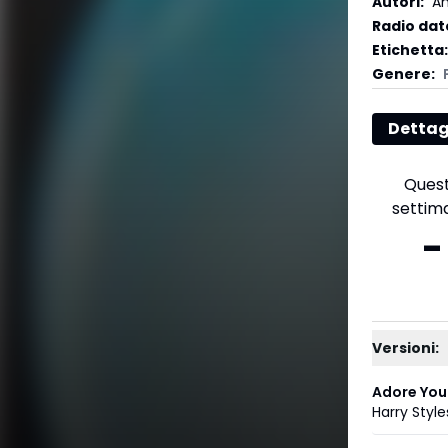
Autori
:
Am
Radio dat
Etichetta
:
Genere
:
Dettag
Ques
settim
-
Versioni:
Adore You
Harry Style