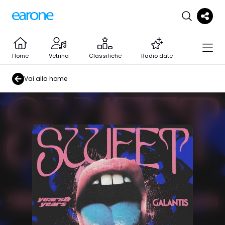
Home
Vetrina
Classifiche
Radio date
Vai alla home