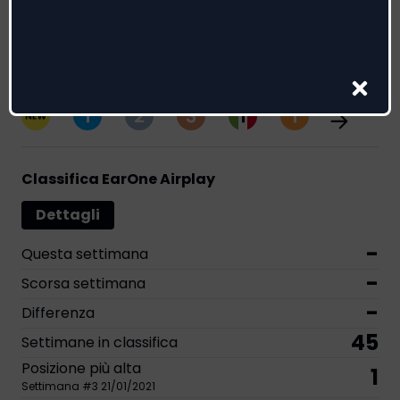
Genere:
Pop
Riconoscimenti
2
3
1
2
3
3
Classifica EarOne Airplay
Dettagli
-
Questa settimana
-
Scorsa settimana
-
Differenza
45
Settimane in classifica
Posizione più alta
1
Settimana
#
3
21/01/2021