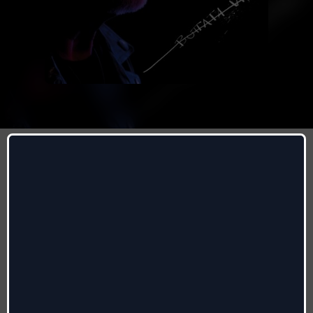
Una canzone d'amore
buttata via
Vasco Rossi
Autori
:
Vasco Rossi, Saverio Grandi, Saverio Principini
Radio date:
01/01/2021
Etichetta
:
EMI