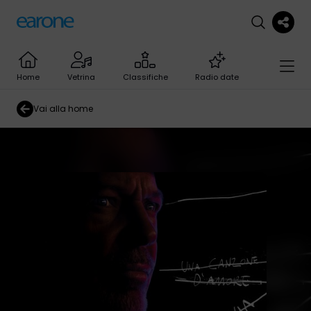
Home
Vetrina
Classifiche
Radio date
Vai alla home