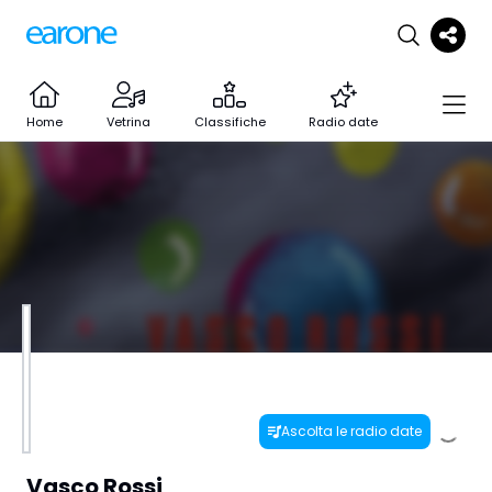
Home
Vetrina
Classifiche
Radio date
Ascolta le radio date
Vasco Rossi