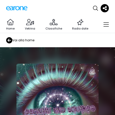
Home
Vetrina
Classifiche
Radio date
Vai alla home