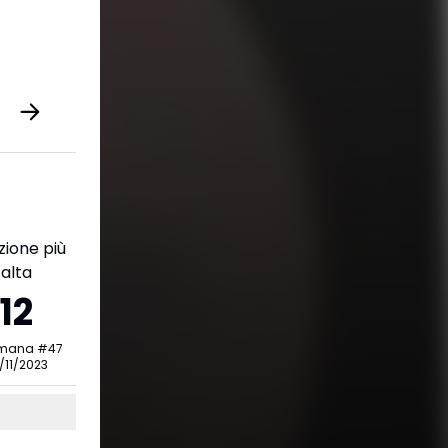
zione più
alta
12
imana
#
47
/11/2023