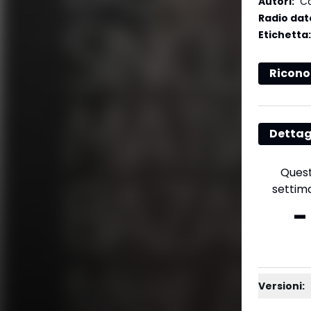
Autori
:
Ca
Radio dat
Etichetta
:
Ricono
Dettag
Ques
settim
-
Versioni: