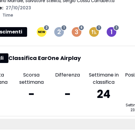
rlo Marrale, Salvatore Stellita, Sergio Cossu Carrabetta
e:
27/10/2023
Time
2
1
6
1
1
scimenti
Classifica EarOne Airplay
li
ta
Scorsa
Differenza
Settimane in
Posi
ana
settimana
classifica
-
-
24
Sett
23