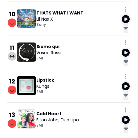
10
THATS WHAT I WANT
Lil Nas X
Sony
11
Siamo qui
Vasco Rossi
EMI
12
Lipstick
Kungs
EMI
13
Cold Heart
Elton John
,
Dua Lipa
EMI