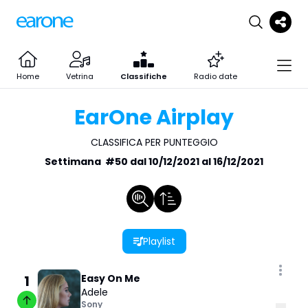
Home
Vetrina
Classifiche
Radio date
EarOne Airplay
CLASSIFICA PER PUNTEGGIO
Settimana
#
50
dal
10/12/2021
al
16/12/2021
Playlist
1
Easy On Me
Adele
Sony