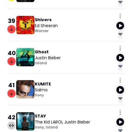
39
Shivers
Ed Sheeran
Warner
40
Ghost
Justin Bieber
Island
41
KUMITE
Salmo
Sony
42
STAY
The Kid LAROI
,
Justin Bieber
Sony
,
Island