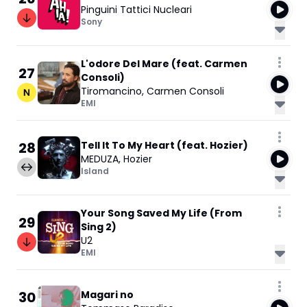
Pinguini Tattici Nucleari
Sony
L'odore Del Mare (feat. Carmen
27
Consoli)
Tiromancino
,
Carmen Consoli
EMI
28
Tell It To My Heart (feat. Hozier)
MEDUZA
,
Hozier
Island
Your Song Saved My Life (From
29
Sing 2)
U2
EMI
30
Magari no