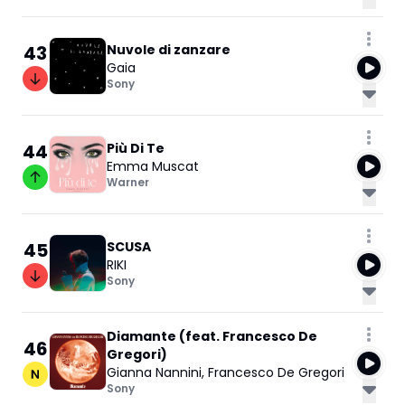
43
Nuvole di zanzare
Gaia
Sony
44
Più Di Te
Emma Muscat
Warner
45
SCUSA
RIKI
Sony
Diamante (feat. Francesco De
46
Gregori)
Gianna Nannini
,
Francesco De Gregori
Sony