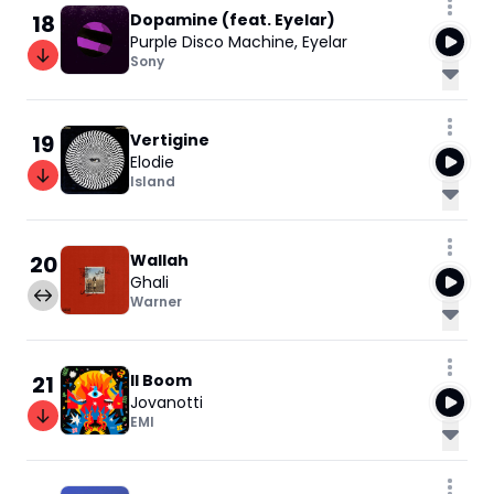
18
Dopamine (feat. Eyelar)
Purple Disco Machine
,
Eyelar
Sony
19
Vertigine
Elodie
Island
20
Wallah
Ghali
Warner
21
Il Boom
Jovanotti
EMI