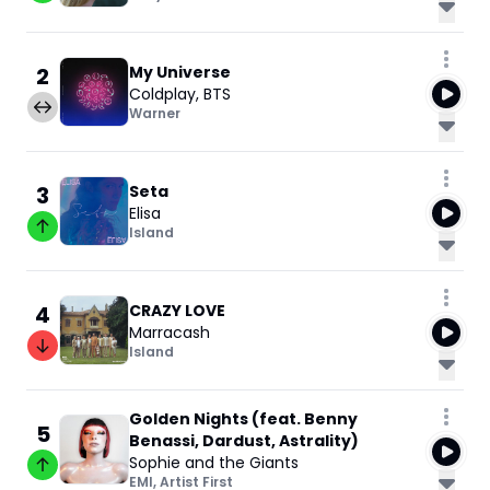
2
My Universe
Coldplay
,
BTS
Warner
3
Seta
Elisa
Island
4
CRAZY LOVE
Marracash
Island
Golden Nights (feat. Benny
5
Benassi, Dardust, Astrality)
Sophie and the Giants
EMI
,
Artist First