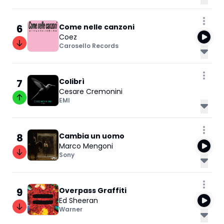
6
Come nelle canzoni
Coez
Carosello Records
7
Colibrì
Cesare Cremonini
EMI
8
Cambia un uomo
Marco Mengoni
Sony
9
Overpass Graffiti
Ed Sheeran
Warner