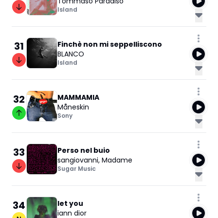
Tommaso Paradiso
Island
31
Finchè non mi seppelliscono
BLANCO
Island
32
MAMMAMIA
Måneskin
Sony
33
Perso nel buio
sangiovanni
,
Madame
Sugar Music
34
let you
iann dior