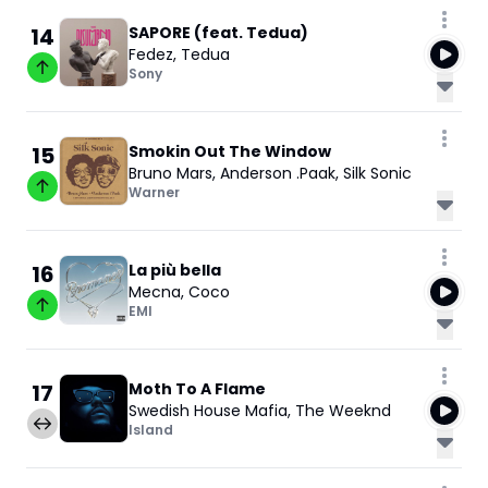
14
SAPORE (feat. Tedua)
Fedez
,
Tedua
Sony
15
Smokin Out The Window
Bruno Mars
,
Anderson .Paak
,
Silk Sonic
Warner
16
La più bella
Mecna
,
Coco
EMI
17
Moth To A Flame
Swedish House Mafia
,
The Weeknd
Island