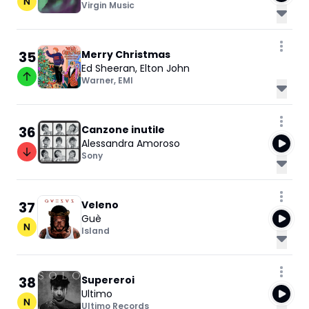
Virgin Music
35
Merry Christmas
Ed Sheeran
,
Elton John
Warner
,
EMI
36
Canzone inutile
Alessandra Amoroso
Sony
37
Veleno
Guè
Island
38
Supereroi
Ultimo
Ultimo Records