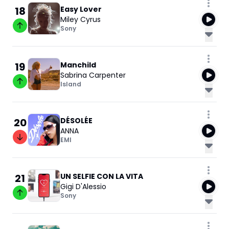
18
Easy Lover
Miley Cyrus
Sony
19
Manchild
Sabrina Carpenter
Island
20
DÉSOLÉE
ANNA
EMI
21
UN SELFIE CON LA VITA
Gigi D'Alessio
Sony