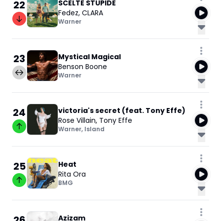
22
SCELTE STUPIDE
Fedez
,
CLARA
Warner
23
Mystical Magical
Benson Boone
Warner
24
victoria's secret (feat. Tony Effe)
Rose Villain
,
Tony Effe
Warner
,
Island
25
Heat
Rita Ora
BMG
26
Azizam