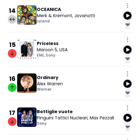
14
OCEANICA
Merk & Kremont
,
Jovanotti
Island
15
Priceless
Maroon 5
,
LISA
EMI
,
Sony
16
Ordinary
Alex Warren
Warner
17
Bottiglie vuote
Pinguini Tattici Nucleari
,
Max Pezzali
Sony