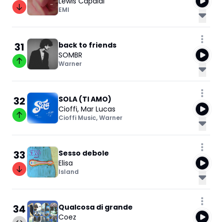
Lewis Capaldi
EMI
31
back to friends
SOMBR
Warner
32
SOLA (TI AMO)
Cioffi
,
Mar Lucas
Cioffi Music
,
Warner
33
Sesso debole
Elisa
Island
34
Qualcosa di grande
Coez