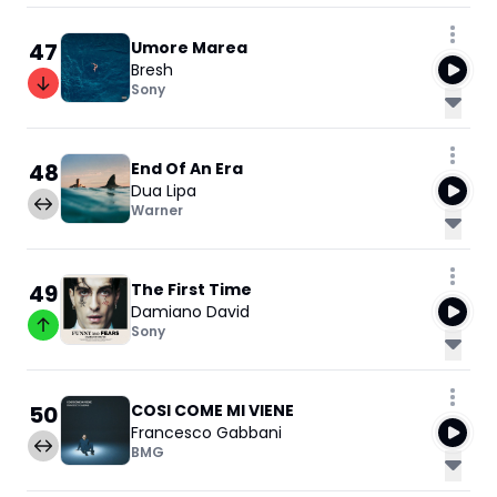
47
Umore Marea
Bresh
Sony
48
End Of An Era
Dua Lipa
Warner
49
The First Time
Damiano David
Sony
50
COSI COME MI VIENE
Francesco Gabbani
BMG