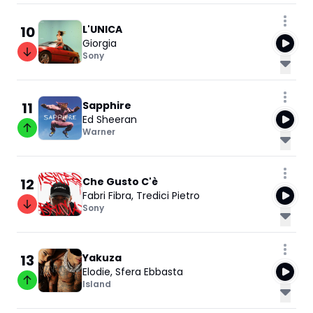
10
L'UNICA
Giorgia
Sony
11
Sapphire
Ed Sheeran
Warner
12
Che Gusto C'è
Fabri Fibra
,
Tredici Pietro
Sony
13
Yakuza
Elodie
,
Sfera Ebbasta
Island