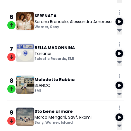
6
SERENATA
Serena Brancale
,
Alessandra Amoroso
Warner
,
Sony
7
BELLA MADONNINA
Tananai
Eclectic Records
,
EMI
8
Maledetta Rabbia
BLANCO
EMI
9
Sto bene al mare
Marco Mengoni
,
Sayf
,
Rkomi
Sony
,
Warner
,
Island