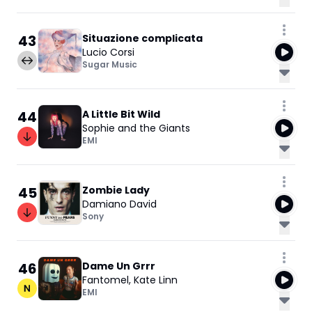
43
Situazione complicata
Lucio Corsi
Sugar Music
44
A Little Bit Wild
Sophie and the Giants
EMI
45
Zombie Lady
Damiano David
Sony
46
Dame Un Grrr
Fantomel
,
Kate Linn
EMI