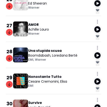
Ed Sheeran
Warner
27
AMOR
Achille Lauro
Warner
28
Una stupida scusa
Boomdabash
,
Loredana Bertè
EMI
,
Warner
29
Nonostante Tutto
Cesare Cremonini
,
Elisa
EMI
30
Survive