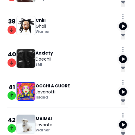
39
Chill
Ghali
Warner
40
Anxiety
Doechii
EMI
41
OCCHI A CUORE
Jovanotti
Island
42
MAIMAI
Levante
Warner