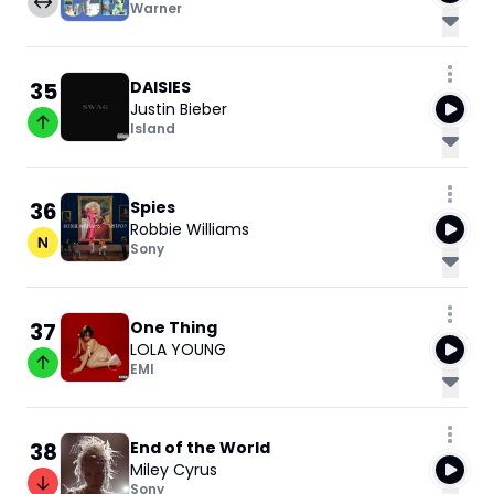
Warner
35
DAISIES
Justin Bieber
Island
36
Spies
Robbie Williams
Sony
37
One Thing
LOLA YOUNG
EMI
38
End of the World
Miley Cyrus
Sony