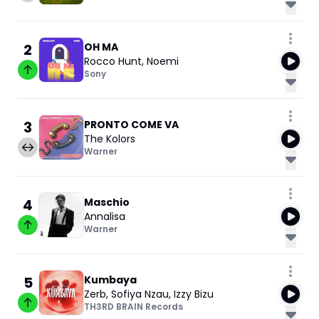
2
OH MA
Rocco Hunt
,
Noemi
Sony
3
PRONTO COME VA
The Kolors
Warner
4
Maschio
Annalisa
Warner
5
Kumbaya
Zerb
,
Sofiya Nzau
,
Izzy Bizu
TH3RD BRAIN Records