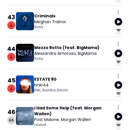
43
Criminals
Meghan Trainor
Sony
44
Mezzo Rotto (feat. BigMama)
Alessandra Amoroso
,
BigMama
Sony
45
ESTATE 80
bnkr44
EMI
,
Bomba Dischi
I Had Some Help (feat. Morgan
46
Wallen)
Post Malone
,
Morgan Wallen
Island