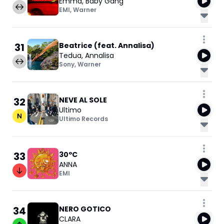
Emma
,
Baby Gang
EMI
,
Warner
31
Beatrice (feat. Annalisa)
Tedua
,
Annalisa
Sony
,
Warner
32
NEVE AL SOLE
Ultimo
Ultimo Records
33
30ºC
ANNA
EMI
34
NERO GOTICO
CLARA