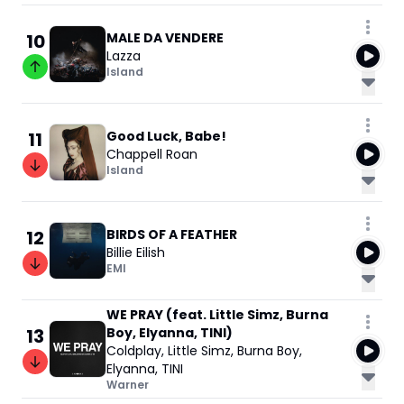
10
MALE DA VENDERE
Lazza
Island
11
Good Luck, Babe!
Chappell Roan
Island
12
BIRDS OF A FEATHER
Billie Eilish
EMI
WE PRAY (feat. Little Simz, Burna
13
Boy, Elyanna, TINI)
Coldplay
,
Little Simz
,
Burna Boy
,
Elyanna
,
TINI
Warner