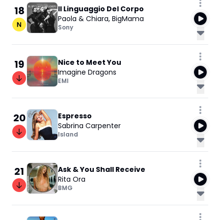
18
Il Linguaggio Del Corpo
Paola & Chiara
,
BigMama
Sony
19
Nice to Meet You
Imagine Dragons
EMI
20
Espresso
Sabrina Carpenter
Island
21
Ask & You Shall Receive
Rita Ora
BMG