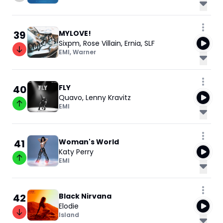
39
MYLOVE!
Sixpm
,
Rose Villain
,
Ernia
,
SLF
EMI
,
Warner
40
FLY
Quavo
,
Lenny Kravitz
EMI
41
Woman's World
Katy Perry
EMI
42
Black Nirvana
Elodie
Island