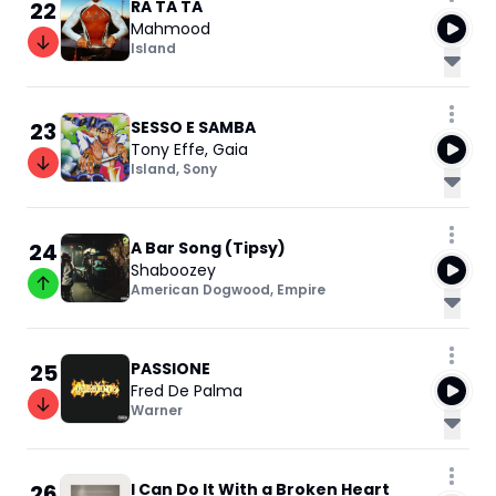
22
RA TA TA
Mahmood
Island
23
SESSO E SAMBA
Tony Effe
,
Gaia
Island
,
Sony
24
A Bar Song (Tipsy)
Shaboozey
American Dogwood
,
Empire
25
PASSIONE
Fred De Palma
Warner
26
I Can Do It With a Broken Heart