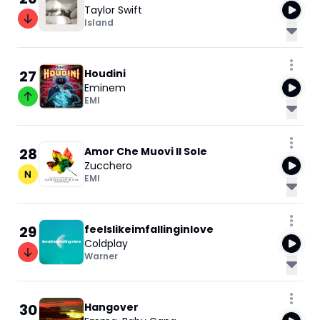
Taylor Swift
Island
27
Houdini
Eminem
EMI
28
Amor Che Muovi Il Sole
Zucchero
EMI
29
feelslikeimfallinginlove
Coldplay
Warner
30
Hangover