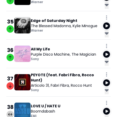
Warner
35
Edge of Saturday Night
The Blessed Madonna
,
Kylie Minogue
Warner
36
All My Life
Purple Disco Machine
,
The Magician
Sony
PEYOTE (feat. Fabri Fibra, Rocco
37
Hunt)
Articolo 31
,
Fabri Fibra
,
Rocco Hunt
Sony
38
LOVE U / HATE U
Boomdabash
EMI