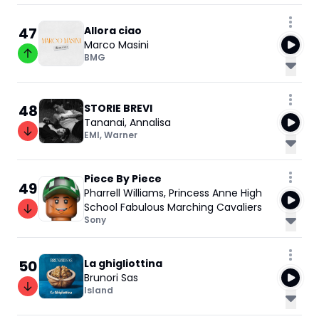
47
Allora ciao
Marco Masini
BMG
48
STORIE BREVI
Tananai
,
Annalisa
EMI
,
Warner
Piece By Piece
49
Pharrell Williams
,
Princess Anne High
School Fabulous Marching Cavaliers
Sony
50
La ghigliottina
Brunori Sas
Island