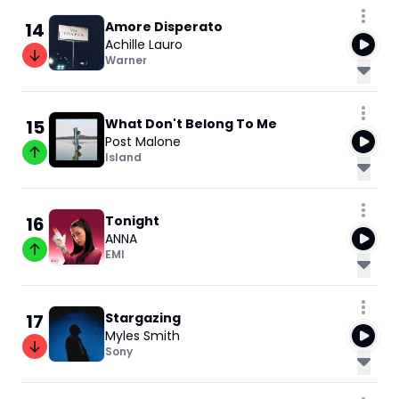
14
Amore Disperato
Achille Lauro
Warner
15
What Don't Belong To Me
Post Malone
Island
16
Tonight
ANNA
EMI
17
Stargazing
Myles Smith
Sony