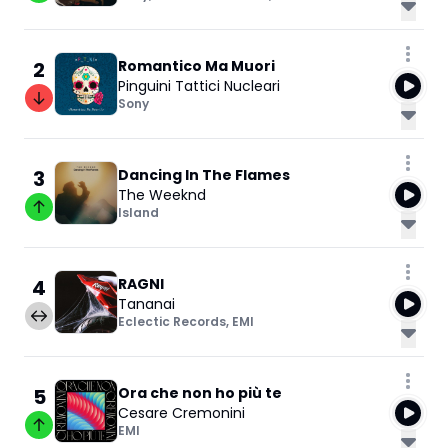
2
Romantico Ma Muori
Pinguini Tattici Nucleari
Sony
3
Dancing In The Flames
The Weeknd
Island
4
RAGNI
Tananai
Eclectic Records
,
EMI
5
Ora che non ho più te
Cesare Cremonini
EMI