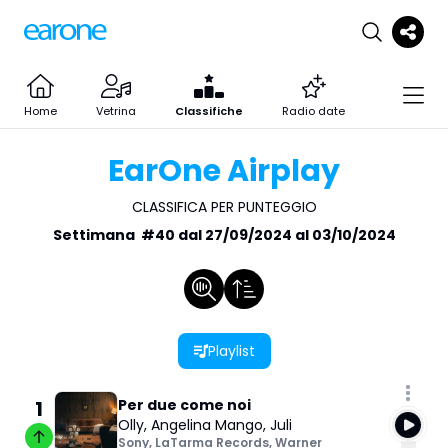
Home
Vetrina
Classifiche
Radio date
EarOne Airplay
CLASSIFICA PER PUNTEGGIO
Settimana
#
40
dal
27/09/2024
al
03/10/2024
Playlist
1
Per due come noi
Olly
,
Angelina Mango
,
Juli
Sony
,
LaTarma Records
,
Warner