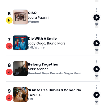
6
CIAO
Laura Pausini
Warner
7
Die With A Smile
Lady Gaga
,
Bruno Mars
EMI
,
Warner
8
Belong Together
Mark Ambor
Hundred Days Records
,
Virgin Music
9
Si Antes Te Hubiera Conocido
KAROL G
EMI